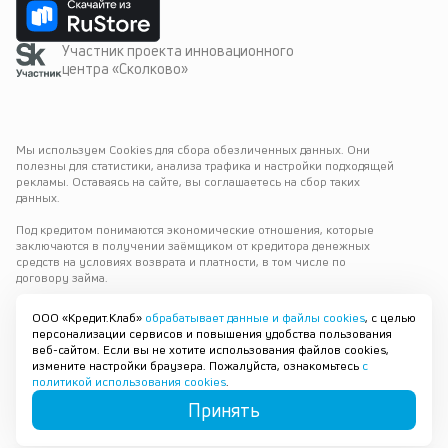
Участник проекта инновационного
центра «Сколково»
Мы используем Cookies для сбора обезличенных данных. Они 
полезны для статистики, анализа трафика и настройки подходящей 
рекламы. Оставаясь на сайте, вы соглашаетесь на сбор таких 
данных.
Под кредитом понимаются экономические отношения, которые 
заключаются в получении заёмщиком от кредитора денежных 
средств на условиях возврата и платности, в том числе по 
договору займа.
Варианты выдачи
ООО «Кредит.Клаб»
обрабатывает данные и файлы cookies
, с целью
персонализации сервисов и повышения удобства пользования
© 2019—
2026
ООО «Кредит.Клаб»
Челябинск
веб-сайтом. Если вы не хотите использования файлов cookies,
ОГРН 1196658084743
измените настройки браузера. Пожалуйста, ознакомьтесь
с
ИНН 6678105594
политикой использования cookies
.
platform@credit.club
Принять
Карта сайта