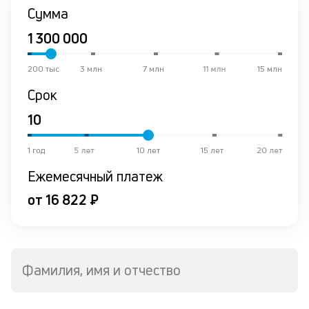
в
Сумма
к
и
200 тыс
3 млн
7 млн
11 млн
15 млн
Ч
Срок
вс
н
пр
и
до
1 год
5 лет
10 лет
15 лет
20 лет
не
Ежемесячный платеж
ст
ст
от 16 822 ₽
ф
дл
в
н
с
Фамилия, имя и отчество
де
М
ан