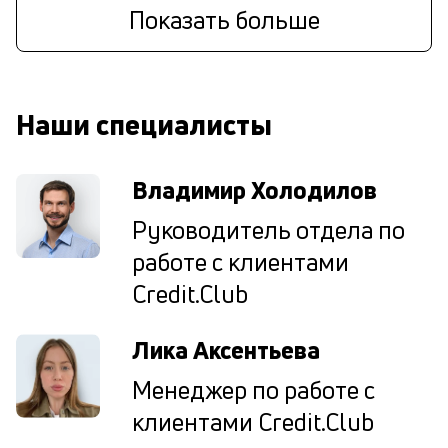
п
Показать больше
и
по
ве
ср
кр
Наши специалисты
П
м
Владимир Холодилов
в
Руководитель отдела по
н
работе с клиентами
с
Credit.Club
О
за
Лика Аксентьева
за
кл
Менеджер по работе с
ср
клиентами Credit.Club
по
по