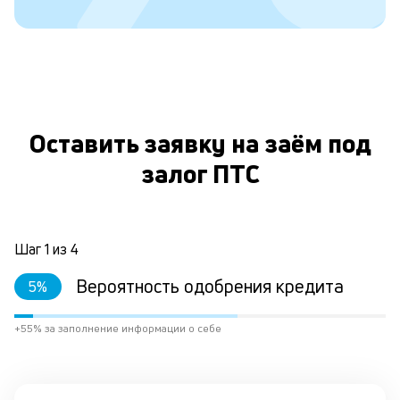
с
д
5
т
р
О
Оставить заявку на заём под
залог ПТС
О
з
д
Шаг
1
из
4
е
Вероятность одобрения кредита
5
%
у
к
+55% за заполнение информации о себе
е
н