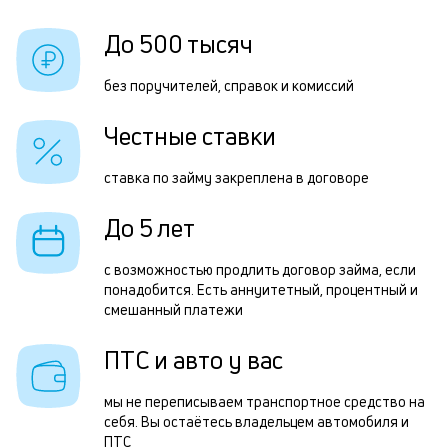
б
Ч
До 500 тысяч
и
о
к
без поручителей, справок и комиссий
з
к
Честные ставки
н
о
з
ставка по займу закреплена в договоре
п
До 5 лет
з
П
с возможностью продлить договор займа, если
понадобится. Есть аннуитетный, процентный и
к
смешанный платежи
д
ПТС и авто у вас
н
п
мы не переписываем транспортное средство на
в
себя. Вы остаётесь владельцем автомобиля и
ПТС