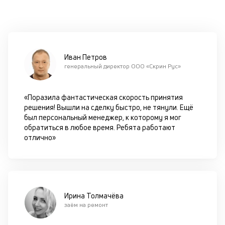
—
не
р
ф
в
Иван Петров
эт
генеральный директор ООО «Скрин Рус»
от
а
пр
«Поразила фантастическая скорость принятия
од
решения! Вышли на сделку быстро, не тянули. Ещё
из
был персональный менеджер, к которому я мог
па
обратиться в любое время. Ребята работают
отлично»
Н
п
а
и
Ирина Толмачёва
заём на ремонт
П