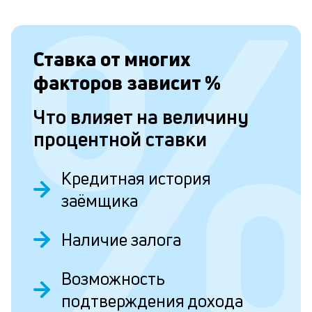
и
д
Ставка от
многих
в
факторов зависит
%
м
Что влияет на величину
о
процентной ставки
о
П
Кредитная история
з
заёмщика
ф
и
Наличие залога
п
з
Возможность
н
подтверждения дохода