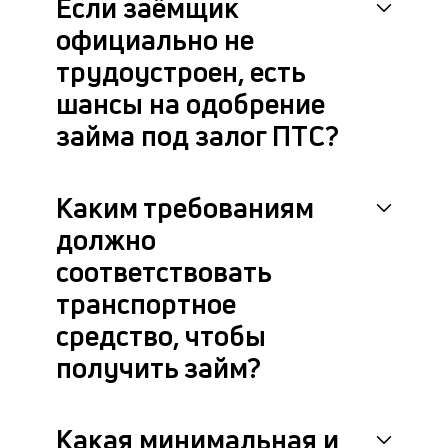
Если заёмщик
за
ПТ
официально не
от
трудоустроен, есть
на
в
шансы на одобрение
и
по
займа под залог ПТС?
ка
ув
ш
Каким требованиям
на
од
должно
н
соответствовать
су
транспортное
П
средство, чтобы
и
получить займ?
у
д
Какая минимальная и
к