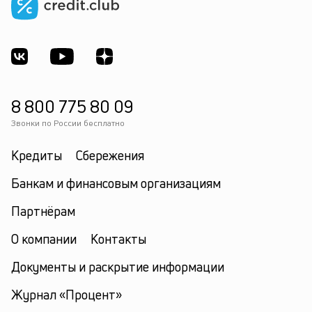
к
по
кл
р
св
ф
за
по
8 800 775 80 09
о
Звонки по России бесплатно
ус
—
Кредиты
Сбережения
с
ни
Банкам и финансовым организациям
е
п
Партнёрам
и
к
О компании
Контакты
ср
кр
Документы и раскрытие информации
Журнал «Процент»