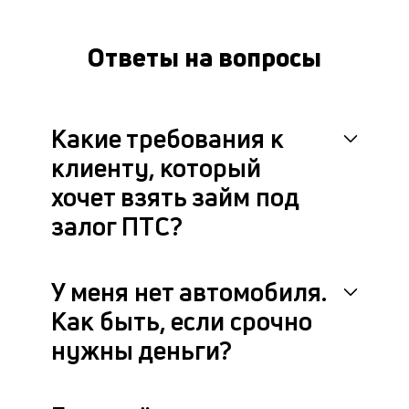
за
на
Ответы на вопросы
за
и
с
ег
на
Какие требования к
вс
п
клиенту, который
сд
хочет взять займ под
П
м
залог ПТС?
по
со
вс
У меня нет автомобиля.
н
до
Как быть, если срочно
ра
об
нужны деньги?
ос
за
по