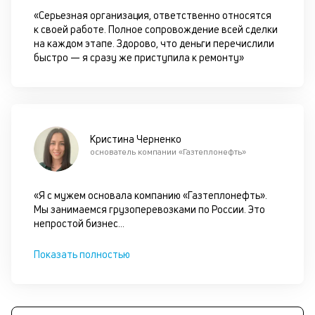
М
«Серьезная организация, ответственно относятся
з
к своей работе. Полное сопровождение всей сделки
с
на каждом этапе. Здорово, что деньги перечислили
кл
быстро — я сразу же приступила к ремонту»
до
за
и
за
а
не
Кристина Черненко
п
основатель компании «Газтеплонефть»
тр
ср
на
«Я с мужем основала компанию «Газтеплонефть».
се
Мы занимаемся грузоперевозками по России. Это
З
непростой бизнес
...
по
п
Показать полностью
ос
со
ав
и