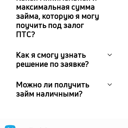
максимальная сумма
к
займа, которую я могу
У
поучить под залог
на
ес
ПТС?
не
пр
кр
Как я смогу узнать
и
3
решение по заявке?
ви
п
—
Можно ли получить
ан
п
займ наличными?
и
см
Ги
по
Cr
к