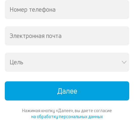
п
кл
Номер телефона
по
с
р
п
Электронная почта
и
со
со
от
Цель
на
ос
ко
п
р
Далее
об
од
за
по
Нажимая кнопку «Далее», вы даете согласие
за
на обработку персональных данных
ПТ
Кр
ис