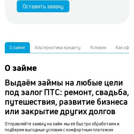
Оставить заявку
О займе
Альтернатива кредиту
Условия
Как офо
О займе
У
У
С
а
р
Выдаём займы на любые цели
б
з
под залог ПТС: ремонт, свадьба,
В
к
путешествия, развитие бизнеса
д
или закрытие других долгов
ч
з
м
Отправляйте заявку на займ: мы её быстро обработаем и
подберем выгодные условия с комфортным платежом
п