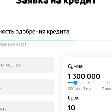
ность одобрения кредита
формации о себе
 отчество
Сумма
а
200 тыс
3 млн
7 млн
Срок
чта