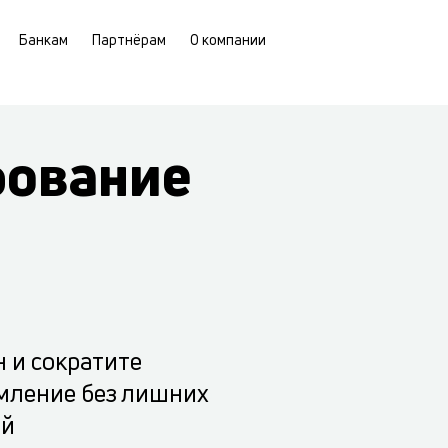
Банкам
Партнёрам
О компании
рование
н и сократите
мление без лишних
ий