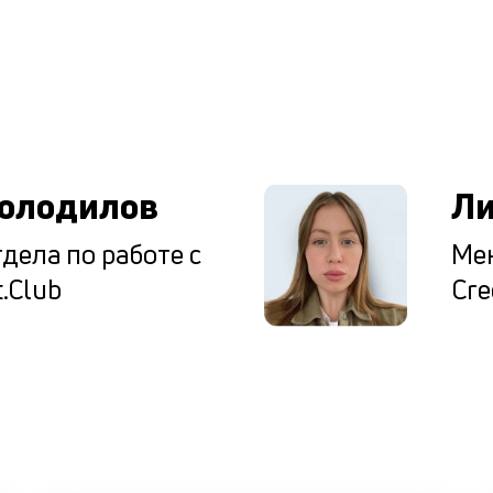
ы
олодилов
Ли
дела по работе с
Мен
.Club
Cre