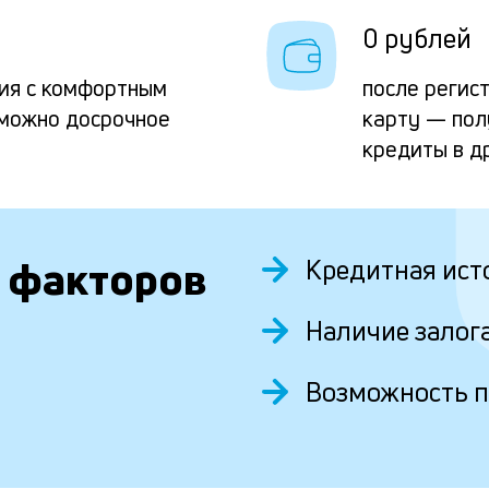
0 рублей
ия с комфортным
после регис
можно досрочное
карту — пол
кредиты в д
 факторов
Кредитная ист
Наличие залог
Возможность 