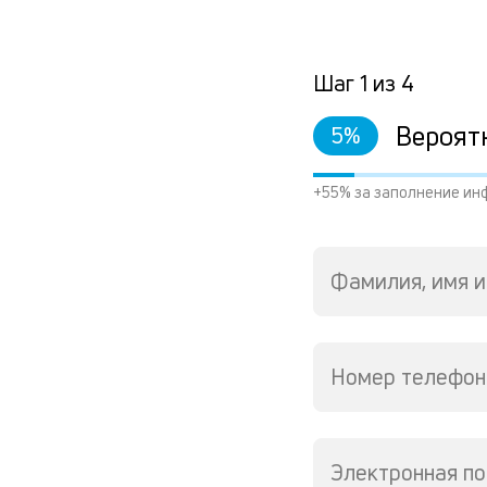
Шаг
1
из
4
Вероят
5
%
+55% за заполнение ин
Фамилия, имя и
Номер телефон
Электронная по