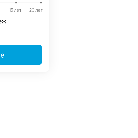
15 лет
20 лет
еж
ее