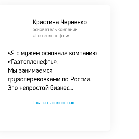
составля
совокупн
Кристина Черненко
отчёт, по
основатель компании
которому
«Газтеплонефть»
выносим
решение.
«Я с мужем основала компанию
«Газтеплонефть».
Подбир
Мы занимаемся
грузоперевозками по России.
максим
Это непростой бизнес
...
комфор
условия
Показать полностью
каждог
клиента
Мы испол