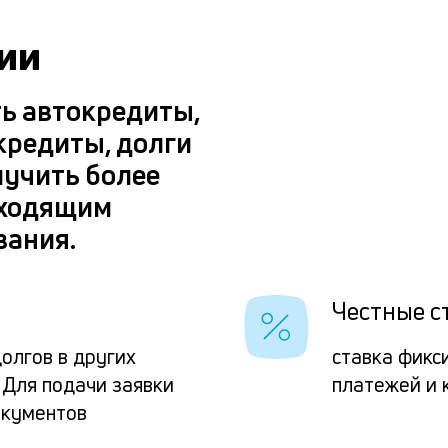
ии
ть автокредиты,
кредиты, долги
лучить более
дходящим
вания.
Честные с
олгов в других
ставка фикс
 Для подачи заявки
платежей и 
окументов