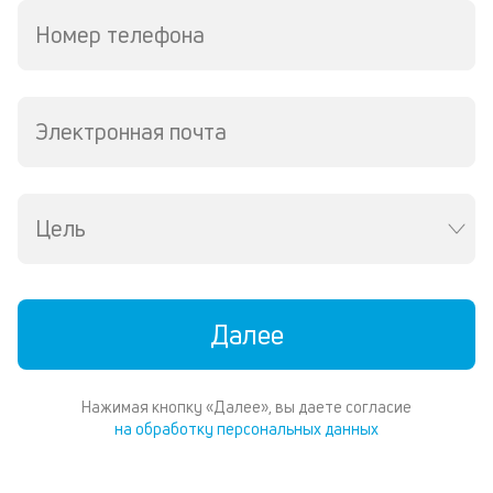
п
кл
Номер телефона
по
с
р
п
Электронная почта
и
со
со
от
Цель
на
ос
ко
п
р
Далее
об
од
за
по
Нажимая кнопку «Далее», вы даете согласие
за
на обработку персональных данных
ПТ
Кр
ис