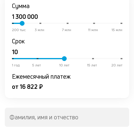
в
Сумма
к
и
200 тыс
3 млн
7 млн
11 млн
15 млн
Ч
Срок
вс
н
пр
и
до
1 год
5 лет
10 лет
15 лет
20 лет
не
Ежемесячный платеж
ст
ст
от 16 822 ₽
ф
дл
в
н
с
Фамилия, имя и отчество
де
М
ан