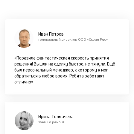
—
не
р
ф
в
Иван Петров
эт
генеральный директор ООО «Скрин Рус»
от
а
пр
«Поразила фантастическая скорость принятия
од
решения! Вышли на сделку быстро, не тянули. Ещё
из
был персональный менеджер, к которому я мог
па
обратиться в любое время. Ребята работают
отлично»
Н
п
а
и
Ирина Толмачёва
заём на ремонт
П