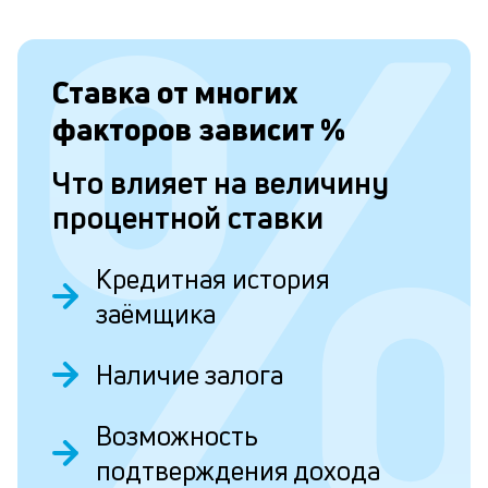
и
д
Ставка от
многих
в
факторов зависит
%
м
Что влияет на величину
о
процентной ставки
о
П
Кредитная история
з
заёмщика
ф
и
Наличие залога
п
з
Возможность
н
подтверждения дохода