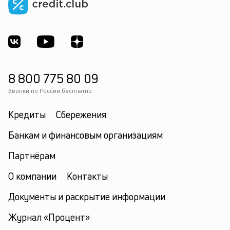
к
по
кл
р
св
ф
за
по
8 800 775 80 09
о
Звонки по России бесплатно
ус
—
Кредиты
Сбережения
с
ни
Банкам и финансовым организациям
е
п
Партнёрам
и
к
О компании
Контакты
ср
кр
Документы и раскрытие информации
Журнал «Процент»