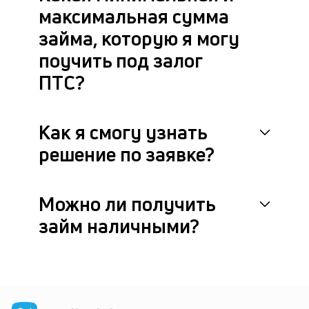
максимальная сумма
к
займа, которую я могу
У
поучить под залог
на
ес
ПТС?
не
пр
кр
Как я смогу узнать
и
3
решение по заявке?
ви
п
—
Можно ли получить
ан
п
займ наличными?
и
см
Ги
по
Cr
к