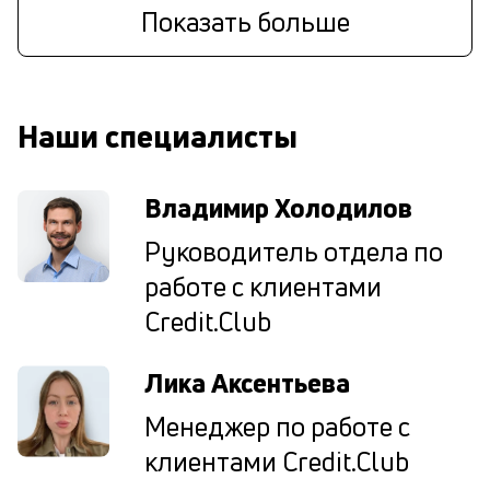
п
Показать больше
и
по
ве
ср
кр
Наши специалисты
П
м
Владимир Холодилов
в
Руководитель отдела по
н
работе с клиентами
с
Credit.Club
О
за
Лика Аксентьева
за
кл
Менеджер по работе с
ср
клиентами Credit.Club
по
по