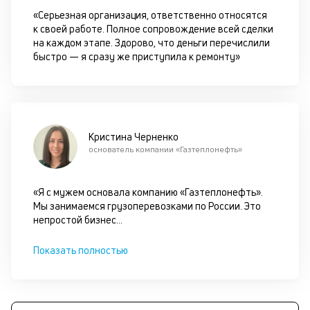
М
«Серьезная организация, ответственно относятся
з
к своей работе. Полное сопровождение всей сделки
с
на каждом этапе. Здорово, что деньги перечислили
кл
быстро — я сразу же приступила к ремонту»
до
за
и
за
а
не
Кристина Черненко
п
основатель компании «Газтеплонефть»
тр
ср
на
«Я с мужем основала компанию «Газтеплонефть».
се
Мы занимаемся грузоперевозками по России. Это
З
непростой бизнес
...
по
п
Показать полностью
ос
со
ав
и