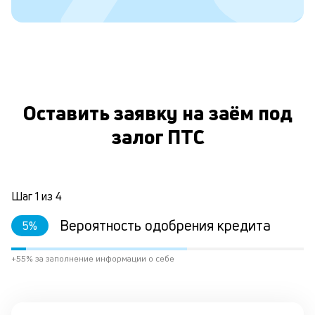
с
д
5
т
р
О
Оставить заявку на заём под
залог ПТС
О
з
д
Шаг
1
из
4
е
Вероятность одобрения кредита
5
%
у
к
+55% за заполнение информации о себе
е
н