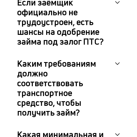
Если заёмщик
за
ПТ
официально не
от
трудоустроен, есть
на
в
шансы на одобрение
и
по
займа под залог ПТС?
ка
ув
ш
Каким требованиям
на
од
должно
н
соответствовать
су
транспортное
П
средство, чтобы
и
получить займ?
у
д
Какая минимальная и
к