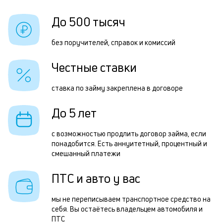
б
Ч
До 500 тысяч
и
о
к
без поручителей, справок и комиссий
з
к
Честные ставки
н
о
з
ставка по займу закреплена в договоре
п
До 5 лет
з
П
с возможностью продлить договор займа, если
понадобится. Есть аннуитетный, процентный и
к
смешанный платежи
д
ПТС и авто у вас
н
п
мы не переписываем транспортное средство на
в
себя. Вы остаётесь владельцем автомобиля и
ПТС