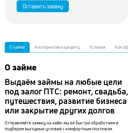
Оставить заявку
О займе
Альтернатива кредиту
Условия
Как офо
О займе
У
У
С
а
р
Выдаём займы на любые цели
б
з
под залог ПТС: ремонт, свадьба,
В
к
путешествия, развитие бизнеса
д
или закрытие других долгов
ч
з
м
Отправляйте заявку на займ: мы её быстро обработаем и
подберем выгодные условия с комфортным платежом
п