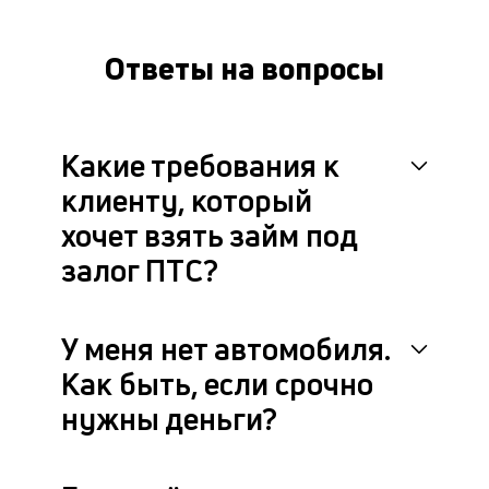
за
на
Ответы на вопросы
за
и
с
ег
на
Какие требования к
вс
п
клиенту, который
сд
хочет взять займ под
П
м
залог ПТС?
по
со
вс
У меня нет автомобиля.
н
до
Как быть, если срочно
ра
об
нужны деньги?
ос
за
по