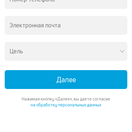
ср
д
о
св
Электронная почта
по
за
на
кр
Цель
в
Wh
Vi
ил
Te
Далее
П
со
д
Нажимая кнопку «Далее», вы даете согласие
и
на обработку персональных данных
по
ка
по
ш
на