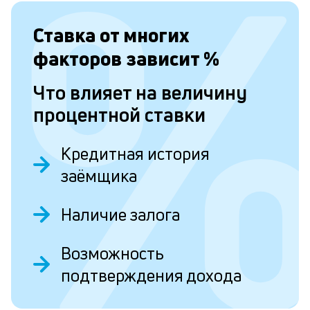
с
а
Ставка от
многих
п
факторов зависит
%
с
Что влияет на величину
б
процентной ставки
п
в
Кредитная история
о
заёмщика
б
и
Наличие залога
о
Возможность
Л
подтверждения дохода
к