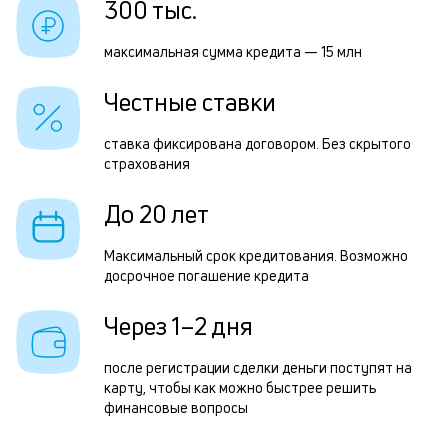
300 тыс.
к
Р
к
максимальная сумма кредита — 15 млн
п
о
Честные ставки
з
з
ставка фиксирована договором. Без скрытого
страхования
п
М
До 20 лет
п
Максимальный срок кредитования. Возможно
к
досрочное погашение кредита
д
Через 1–2 дня
1
м
после регистрации сделки деньги поступят на
карту, чтобы как можно быстрее решить
н
финансовые вопросы
к