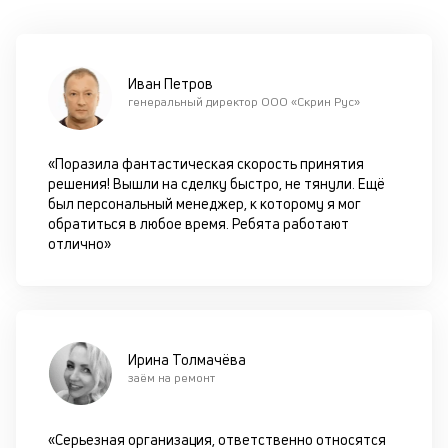
оп
ва
кр
по
Иван Петров
че
генеральный директор ООО «Скрин Рус»
ст
П
вс
«Поразила фантастическая скорость принятия
в
решения! Вышли на сделку быстро, не тянули. Ещё
сц
был персональный менеджер, к которому я мог
п
обратиться в любое время. Ребята работают
кр
отлично»
за
ч
он
не
ок
в
Ирина Толмачёва
с
заём на ремонт
си
М
«Серьезная организация, ответственно относятся