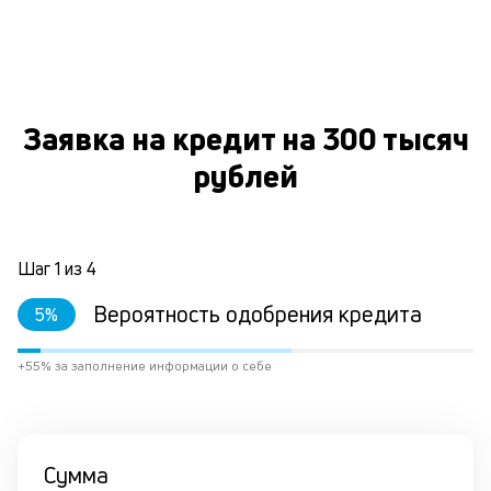
к
и
О
Ес
у
Заявка на кредит на 300 тысяч
ва
ко
рублей
то
б
пр
эт
Шаг
1
из
4
вр
ли
Вероятность одобрения кредита
ст
5
%
ст
ф
+55% за заполнение информации о себе
пр
ра
за
на
по
Сумма
кр