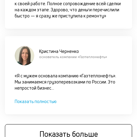
к своей работе. Полное сопровождение всей сделки
п
на каждом этапе. Здорово, что деньги перечислили
д
быстро — я сразу же приступила к ремонту»
б
о
д
Кристина Черненко
основатель компании «Газтеплонефть»
П
оц
за
«Я с мужем основала компанию «Газтеплонефть».
с
Мы занимаемся грузоперевозками по России. Это
на
непростой бизнес
...
бл
че
в
Показать полностью
це
ан
м
др
фа
Показать больше