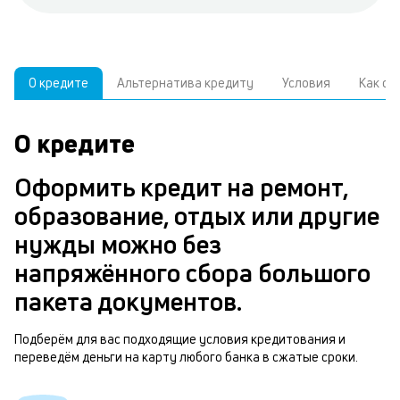
О кредите
Альтернатива кредиту
Условия
Как о
О кредите
У
С
а
р
Оформить кредит на ремонт,
п
з
образование, отдых или другие
В
к
нужды можно без
д
в
напряжённого сбора большого
ч
б
пакета документов.
м
н
п
Подберём для вас подходящие условия кредитования и
переведём деньги на карту любого банка в сжатые сроки.
б
т
и