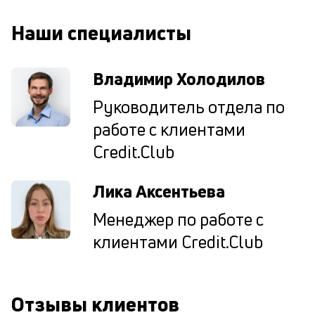
од
н
Наши специалисты
су
П
Владимир Холодилов
м
Руководитель отдела по
к
работе с клиентами
у
Credit.Club
д
к
Лика Аксентьева
к
Менеджер по работе с
М
клиентами Credit.Club
ис
це
по
пр
Отзывы клиентов
по