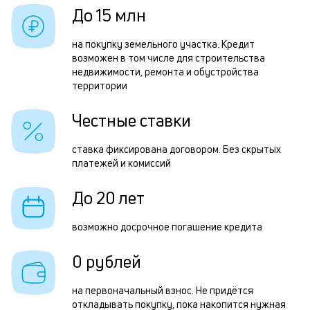
в
б
До 15 млн
б
и
на покупку земельного участка. Кредит
к
возможен в том числе для строительства
Р
недвижимости, ремонта и обустройства
к
территории
п
о
з
Честные ставки
з
ставка фиксирована договором. Без скрытых
п
платежей и комиссий
П
До 20 лет
к
н
возможно досрочное погашение кредита
с
0 рублей
д
1
на первоначальный взнос. Не придётся
откладывать покупку, пока накопится нужная