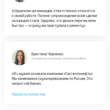
оц
за
«Серьезная организация, ответственно относятся
с
к своей работе. Полное сопровождение всей сделки
на
на каждом этапе. Здорово, что деньги перечислили
бл
быстро — я сразу же приступила к ремонту»
че
в
це
ан
м
др
Кристина Черненко
фа
основатель компании «Газтеплонефть»
«Я с мужем основала компанию «Газтеплонефть».
Мы занимаемся грузоперевозками по России. Это
непростой бизнес
...
Показать полностью