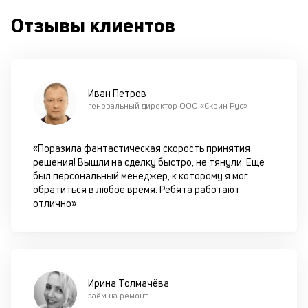
п
Отзывы клиентов
кр
за
ч
он
не
ок
Иван Петров
в
генеральный директор ООО «Скрин Рус»
с
си
«Поразила фантастическая скорость принятия
М
решения! Вышли на сделку быстро, не тянули. Ещё
был персональный менеджер, к которому я мог
п
обратиться в любое время. Ребята работают
отлично»
д
б
о
д
Ирина Толмачёва
заём на ремонт
П