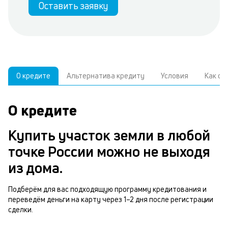
Оставить заявку
О кредите
Альтернатива кредиту
Условия
Как о
О кредите
У
С
а
р
Купить участок земли в любой
и
з
точке России можно не выходя
В
н
из дома.
д
п
ч
Подберём для вас подходящую программу кредитования и
з
переведём деньги на карту через 1–2 дня после регистрации
м
сделки.
у
п