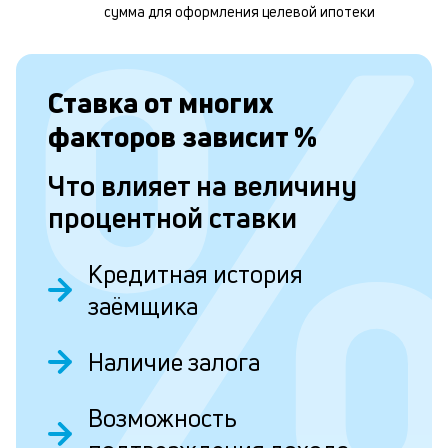
м
сумма для оформления целевой ипотеки
б
п
в
Ставка от
многих
о
факторов зависит
%
и
Что влияет на величину
о
процентной ставки
Л
Кредитная история
к
заёмщика
к
и
Наличие залога
Ес
Возможность
у
ва