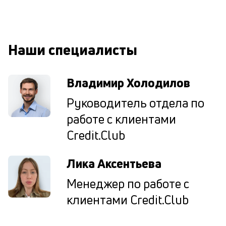
к
у
д
Наши специалисты
к
к
Владимир Холодилов
М
Руководитель отдела по
ис
работе с клиентами
це
по
Credit.Club
пр
по
оп
Лика Аксентьева
ва
кр
Менеджер по работе с
П
клиентами Credit.Club
вс
в
сц