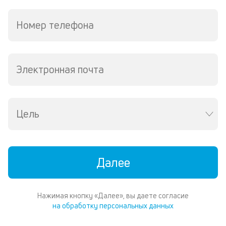
кр
в
Номер телефона
Wh
Vi
ил
Te
Электронная почта
П
со
д
и
по
Цель
ка
по
ш
на
Далее
од
н
су
Нажимая кнопку «Далее», вы даете согласие
П
на обработку персональных данных
м