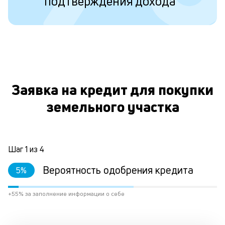
подтверждения дохода
ко
то
б
пр
эт
вр
ли
О
ст
ст
Заявка на кредит для покупки
ф
земельного участка
пр
ра
за
на
по
Шаг
1
из
4
кр
М
Вероятность одобрения кредита
5
%
из
де
+55% за заполнение информации о себе
по
и
со
со