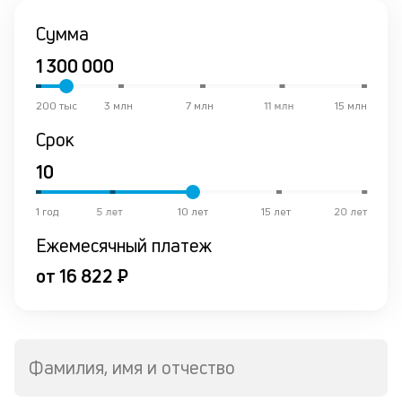
от
Сумма
по
ко
в
ре
200 тыс
3 млн
7 млн
11 млн
15 млн
К
Срок
ч
л
1 год
5 лет
10 лет
15 лет
20 лет
м
Ежемесячный платеж
В
от 16 822 ₽
ко
ср
д
о
св
Фамилия, имя и отчество
по
за
на