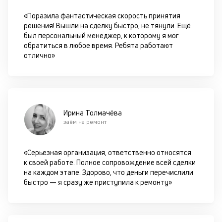
д
«Поразила фантастическая скорость принятия
б
решения! Вышли на сделку быстро, не тянули. Ещё
о
был персональный менеджер, к которому я мог
обратиться в любое время. Ребята работают
д
отлично»
П
оц
за
с
Ирина Толмачёва
на
заём на ремонт
бл
че
в
«Серьезная организация, ответственно относятся
це
к своей работе. Полное сопровождение всей сделки
ан
на каждом этапе. Здорово, что деньги перечислили
м
быстро — я сразу же приступила к ремонту»
др
ф