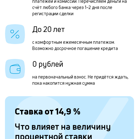
платежей и комиссий. Перечисляем деньги на
счёт любого банка через 1–2 дня после
регистрации сделки
Л
к
До 20 лет
к
с комфортным ежемесячным платежом.
и
Возможно досрочное погашение кредита
Ес
0 рублей
у
ва
на первоначальный взнос. Не придётся ждать,
ко
пока накопится нужная сумма
то
б
пр
эт
Ставка от
14,9
%
вр
ли
ст
Что влияет на величину
ст
ф
процентной ставки