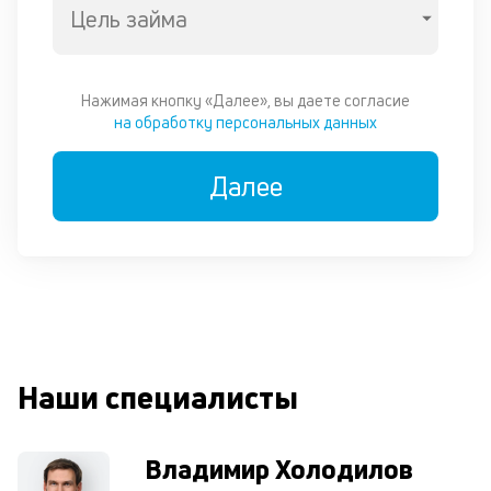
вн
Цель займа
е
е
пл
Нажимая кнопку «Далее», вы даете согласие
на обработку персональных данных
П
м
Далее
к
у
д
к
к
Наши специалисты
М
ис
це
по
Владимир Холодилов
пр