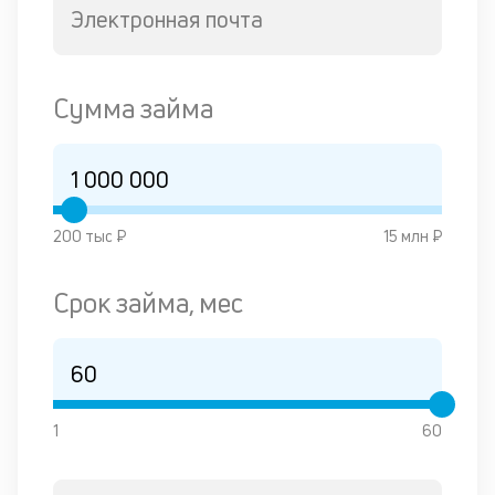
Электронная почта
М
п
д
Сумма займа
п
н
д
д
200 тыс ₽
15 млн ₽
В
Срок займа, мес
ва
ре
ч
об
вс
к
1
60
в
од
и