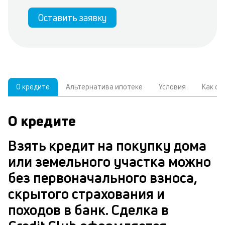
Оставить заявку
О кредите
Альтернатива ипотеке
Условия
Как о
О кредите
У
С
а
р
Взять кредит на покупку дома
и
з
или земельного участка можно
В
н
без первоначального взноса,
д
скрытого страхования и
ч
в
походов в банк. Сделка в
м