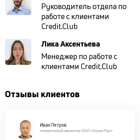
по
Руководитель отдела по
оп
работе с клиентами
ва
кр
Credit.Club
П
вс
в
Лика Аксентьева
сц
п
Менеджер по работе с
до
клиентами Credit.Club
кл
ч
он
не
ок
Отзывы клиентов
в
с
си
М
Иван Петров
генеральный директор ООО «Скрин Рус»
п