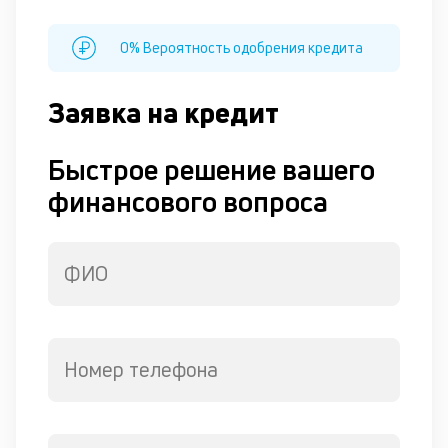
Д
о
0% Вероятность одобрения кредита
св
по
за
Заявка на кредит
в
Wh
Быстрое решение вашего
Vi
ил
финансового вопроса
Te
П
со
д
ФИО
и
по
ка
по
ш
Номер телефона
на
од
сд