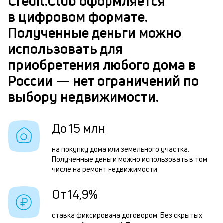
Credit.Club оформляется
п
Р
в цифровом формате.
б
п
Полученные деньги можно
и
з
использовать для
к
з
приобретения любого дома в
к
п
России — нет ограничений по
о
П
выбору недвижимости.
д
м
До 15 млн
б
на покупку дома или земельного участка.
п
Полученные деньги можно использовать в том
в
числе на ремонт недвижимости
о
От 14,9%
и
о
ставка фиксирована договором. Без скрытых