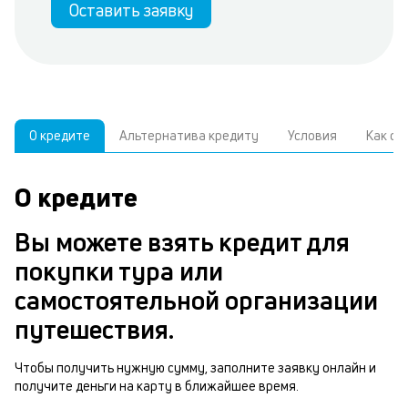
Оставить заявку
О кредите
Альтернатива кредиту
Условия
Как о
О кредите
У
С
а
р
Вы можете взять кредит для
к
з
покупки тура или
В
н
самостоятельной организации
д
о
путешествия.
ч
м
Чтобы получить нужную сумму, заполните заявку онлайн и
Р
получите деньги на карту в ближайшее время.
п
п