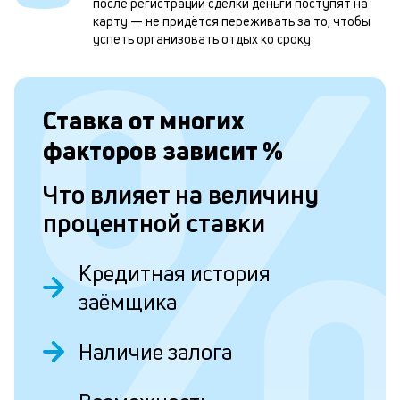
после регистрации сделки деньги поступят на
и
карту — не придётся переживать за то, чтобы
успеть организовать отдых ко сроку
о
Л
Ставка от
многих
к
факторов зависит
%
к
Что влияет на величину
и
процентной ставки
Ес
у
Кредитная история
ва
ко
заёмщика
то
б
пр
Наличие залога
эт
вр
ли