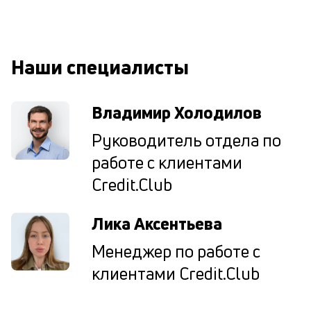
М
ис
це
по
Наши специалисты
пр
по
оп
Владимир Холодилов
ва
кр
Руководитель отдела по
П
вс
работе с клиентами
в
Credit.Club
сц
п
кр
Лика Аксентьева
в
ср
Менеджер по работе с
ч
он
клиентами Credit.Club
не
ок
в