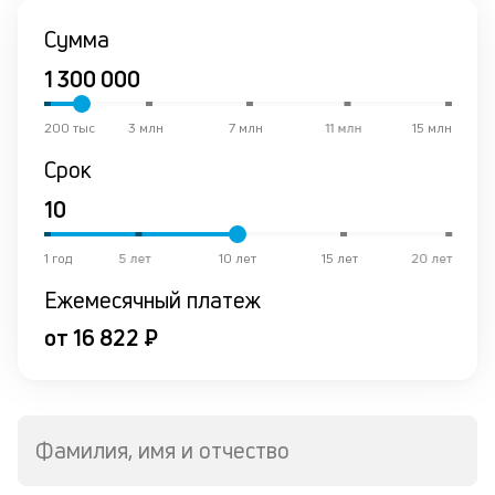
К
Сумма
ч
л
м
200 тыс
3 млн
7 млн
11 млн
15 млн
Срок
Д
о
св
по
за
1 год
5 лет
10 лет
15 лет
20 лет
на
Ежемесячный платеж
кр
в
от 16 822 ₽
Wh
Vi
ил
Te
П
Фамилия, имя и отчество
кл
со