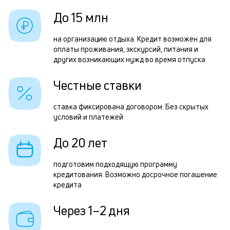
б
з
До 15 млн
и
з
к
на организацию отдыха. Кредит возможен для
п
оплаты проживания, экскурсий, питания и
к
других возникающих нужд во время отпуска
П
о
к
Честные ставки
н
ставка фиксирована договором. Без скрытых
с
условий и платежей
д
До 20 лет
1
м
подготовим подходящую программу
кредитования. Возможно досрочное погашение
б
кредита
п
Через 1–2 дня
в
о