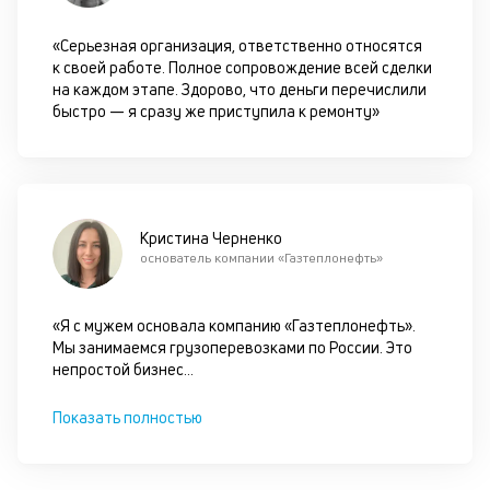
ан
м
«Серьезная организация, ответственно относятся
др
к своей работе. Полное сопровождение всей сделки
фа
на каждом этапе. Здорово, что деньги перечислили
быстро — я сразу же приступила к ремонту»
Кристина Черненко
основатель компании «Газтеплонефть»
«Я с мужем основала компанию «Газтеплонефть».
Мы занимаемся грузоперевозками по России. Это
непростой бизнес
...
Показать полностью