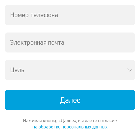
д
и
Номер телефона
по
ка
по
ш
на
Электронная почта
од
н
су
Цель
П
м
к
Далее
у
д
Нажимая кнопку «Далее», вы даете согласие
к
на обработку персональных данных
к