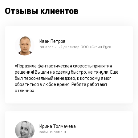
с
Отзывы клиентов
си
М
п
Иван Петров
д
генеральный директор ООО «Скрин Рус»
б
о
«Поразила фантастическая скорость принятия
решения! Вышли на сделку быстро, не тянули. Ещё
д
был персональный менеджер, к которому я мог
обратиться в любое время. Ребята работают
П
отлично»
оц
за
с
на
бл
че
Ирина Толмачёва
в
заём на ремонт
це