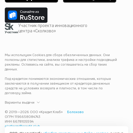
Участник проекта инновационного
центра «Сколково»
Мы используем Cookies для сбора обезличенных данных. Они 
полезны для статистики, анализа трафика и настройки подходящей 
рекламы. Оставаясь на сайте, вы соглашаетесь на сбор таких 
данных.
Под кредитом понимаются экономические отношения, которые 
заключаются в получении заёмщиком от кредитора денежных 
средств на условиях возврата и платности, в том числе по 
договору займа.
Варианты выдачи
© 2019—
2026
ООО «Кредит.Клаб»
Болохово
ОГРН 1196658084743
ИНН 6678105594
platform@credit.club