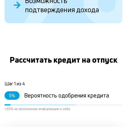
Возможность
ст
подтверждения дохода
ст
ф
пр
ра
за
О
на
по
кр
М
Рассчитать кредит на отпуск
из
де
по
и
со
Шаг
1
из
4
со
от
Вероятность одобрения кредита
5
%
по
ко
+55% за заполнение информации о себе
в
ре