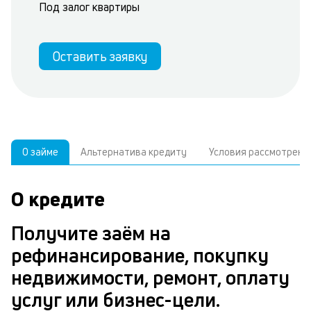
Под залог квартиры
Оставить заявку
О займе
Альтернатива кредиту
Условия рассмотрени
О кредите
У
С
а
р
Получите заём на
п
з
рефинансирование, покупку
В
к
недвижимости, ремонт, оплату
д
в
услуг или бизнес-цели.
ч