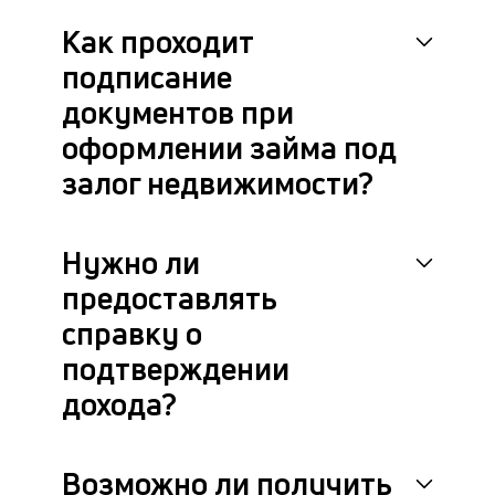
в
Как проходит
це
ан
подписание
м
документов при
др
фа
оформлении займа под
залог недвижимости?
Нужно ли
предоставлять
справку о
подтверждении
дохода?
Возможно ли получить