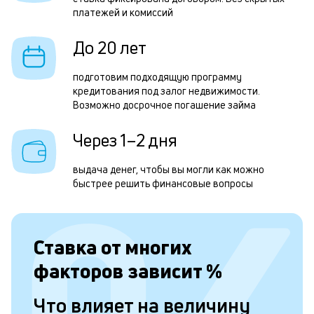
н
платежей и комиссий
с
д
До 20 лет
1
подготовим подходящую программу
м
кредитования под залог недвижимости.
Возможно досрочное погашение займа
б
п
Через 1–2 дня
в
выдача денег, чтобы вы могли как можно
о
быстрее решить финансовые вопросы
с
о
Ставка от
многих
д
факторов зависит
%
и
п
Что влияет на величину