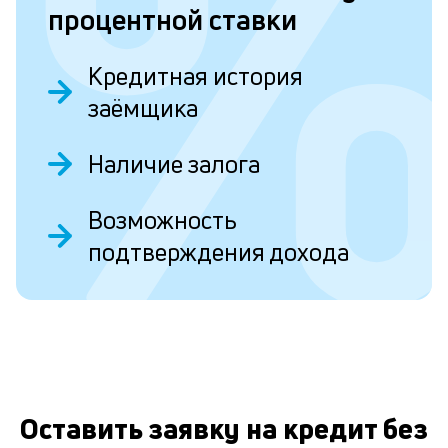
процентной ставки
Л
к
Кредитная история
п
заёмщика
к
и
Наличие залога
О
Ес
Возможность
у
ва
подтверждения дохода
ко
то
б
пр
эт
вр
ли
ст
Оставить заявку на кредит без
ст
ф