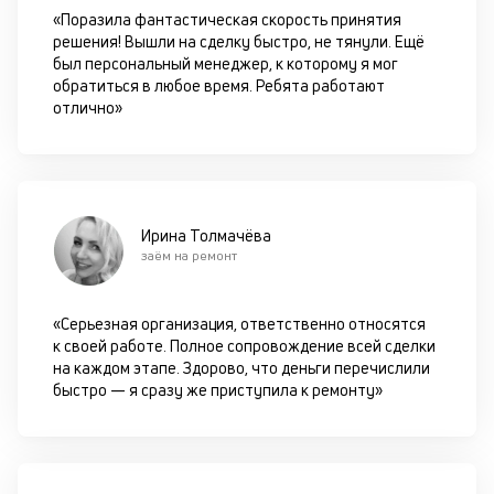
оп
«Поразила фантастическая скорость принятия
ва
решения! Вышли на сделку быстро, не тянули. Ещё
кр
был персональный менеджер, к которому я мог
П
обратиться в любое время. Ребята работают
вс
отлично»
в
сц
п
за
кл
ч
Ирина Толмачёва
он
заём на ремонт
не
ок
в
«Серьезная организация, ответственно относятся
с
к своей работе. Полное сопровождение всей сделки
си
на каждом этапе. Здорово, что деньги перечислили
быстро — я сразу же приступила к ремонту»
М
п
д