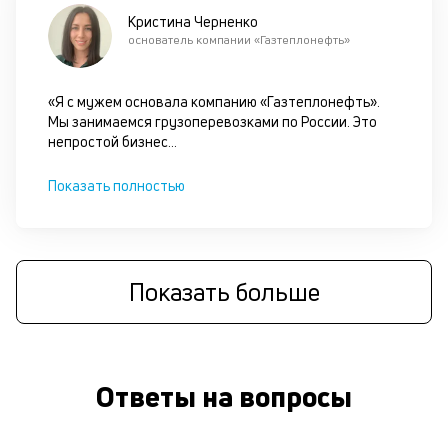
б
Кристина Черненко
основатель компании «Газтеплонефть»
б
о
«Я с мужем основала компанию «Газтеплонефть».
д
Мы занимаемся грузоперевозками по России. Это
непростой бизнес
...
и
с
Показать полностью
П
оц
за
Показать больше
на
за
по
за
н
Ответы на вопросы
с
на
бл
че