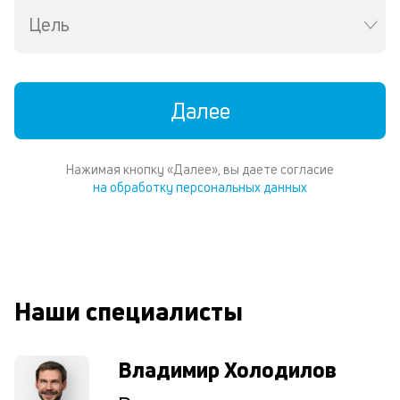
ил
Цель
Te
И
пе
ес
Далее
та
уд
кл
Ес
Нажимая кнопку «Далее», вы даете согласие
н
на обработку персональных данных
по
пе
м
п
со
д
Наши специалисты
и
по
ка
по
Владимир Холодилов
ш
на