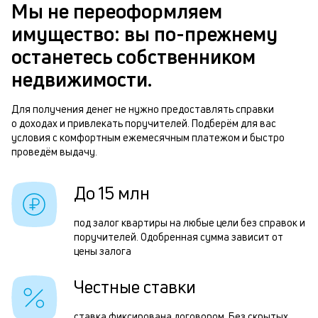
б
Мы не переоформляем
м
имущество: вы по-прежнему
п
Р
останетесь собственником
б
п
недвижимости.
и
з
к
Для получения денег не нужно предоставлять справки
з
о доходах и привлекать поручителей. Подберём для вас
к
п
условия с комфортным ежемесячным платежом и быстро
о
проведём выдачу.
п
о
До 15 млн
П
под залог квартиры на любые цели без справок и
з
поручителей. Одобренная сумма зависит от
п
цены залога
з
Честные ставки
н
ставка фиксирована договором. Без скрытых