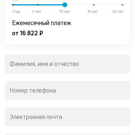
в
де
1 год
5 лет
10 лет
15 лет
20 лет
Ежемесячный платеж
К
к
от 16 822 ₽
ч
л
м
Фамилия, имя и отчество
В
ко
в
Номер телефона
д
о
св
по
Электронная почта
за
в
Wh
Vi