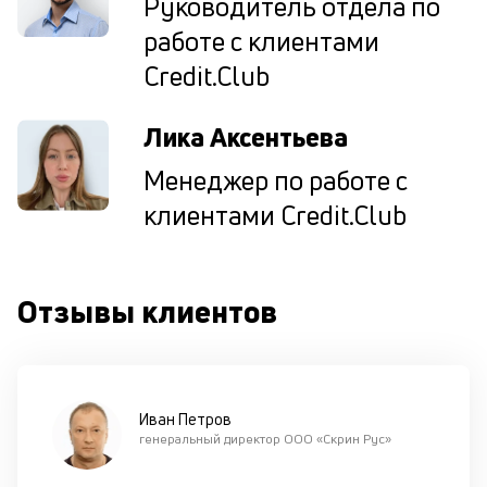
Руководитель отдела по
од
работе с клиентами
н
су
Credit.Club
П
Лика Аксентьева
м
Менеджер по работе с
к
клиентами Credit.Club
у
д
к
Отзывы клиентов
к
М
ис
це
Иван Петров
по
генеральный директор ООО «Скрин Рус»
пр
по