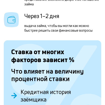
займа
с
д
Через 1–2 дня
1
выдача займа, чтобы вы могли как можно
м
быстрее решить свои финансовые вопросы
б
п
Ставка от
многих
в
факторов зависит
%
о
с
Что влияет на величину
о
процентной ставки
д
и
Кредитная история
п
заёмщика