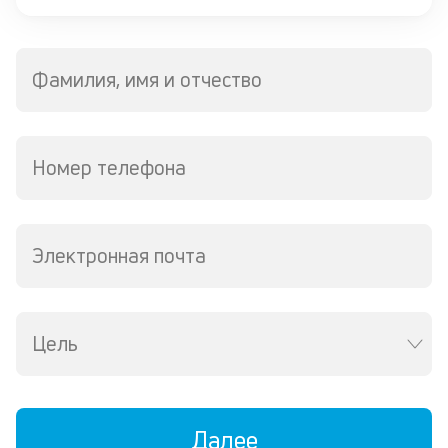
К
к
ч
Фамилия, имя и отчество
л
м
Номер телефона
Д
о
св
по
Электронная почта
за
в
Wh
Vi
Цель
ил
Te
И
пе
ес
Далее
та