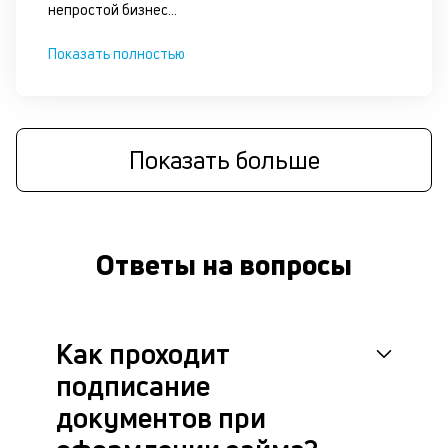
непростой бизнес
...
п
б
Показать полностью
о
д
и
Показать больше
с
П
оц
Ответы на вопросы
за
на
за
с
Как проходит
на
бл
подписание
че
в
документов при
це
ан