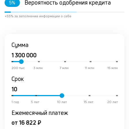
Вероятность одобрения кредита
5
%
пр
ра
за
+55% за заполнение информации о себе
на
по
за
М
Сумма
из
де
по
и
со
200 тыс
3 млн
7 млн
11 млн
15 млн
со
Срок
от
по
ко
в
р
1 год
5 лет
10 лет
15 лет
20 лет
о
Ежемесячный платеж
в
де
от 16 822 ₽