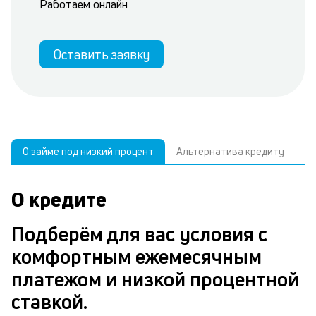
Работаем онлайн
Оставить заявку
О займе под низкий процент
Альтернатива кредиту
У
О кредите
У
С
а
р
Подберём для вас условия с
п
з
комфортным ежемесячным
В
к
платежом и низкой процентной
д
в
ставкой.
ч