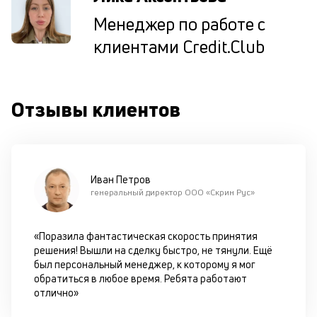
Менеджер по работе с
П
клиентами Credit.Club
м
к
у
Отзывы клиентов
д
к
к
Иван Петров
М
генеральный директор ООО «Скрин Рус»
ис
це
по
«Поразила фантастическая скорость принятия
пр
решения! Вышли на сделку быстро, не тянули. Ещё
по
был персональный менеджер, к которому я мог
оп
обратиться в любое время. Ребята работают
ва
отлично»
кр