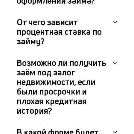
оформлении займа?
м
др
фа
От чего зависит
процентная ставка по
займу?
Возможно ли получить
заём под залог
недвижимости, если
были просрочки и
плохая кредитная
история?
В какой форме будет