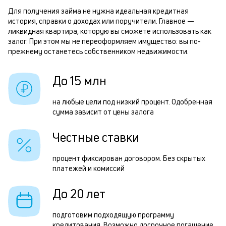
б
м
Для получения займа не нужна идеальная кредитная
история, справки о доходах или поручители. Главное —
п
Р
ликвидная квартира, которую вы сможете использовать как
б
залог. При этом мы не переоформляем имущество: вы по-
п
прежнему останетесь собственником недвижимости.
и
з
к
з
До 15 млн
к
п
на любые цели под низкий процент. Одобренная
о
п
сумма зависит от цены залога
о
Честные ставки
П
з
процент фиксирован договором. Без скрытых
платежей и комиссий
п
н
До 20 лет
п
подготовим подходящую программу
н
кредитования. Возможно досрочное погашение