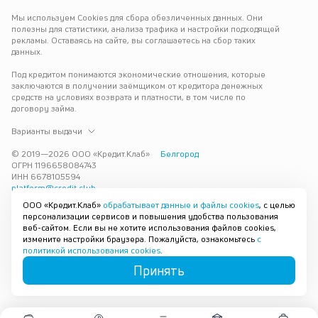
Мы используем Cookies для сбора обезличенных данных. Они 
полезны для статистики, анализа трафика и настройки подходящей 
рекламы. Оставаясь на сайте, вы соглашаетесь на сбор таких 
данных.
Под кредитом понимаются экономические отношения, которые 
заключаются в получении заёмщиком от кредитора денежных 
средств на условиях возврата и платности, в том числе по 
договору займа.
Варианты выдачи
© 2019—
2026
ООО «Кредит.Клаб»
Белгород
ОГРН 1196658084743
ИНН 6678105594
platform@credit.club
ООО «Кредит.Клаб»
обрабатывает данные и файлы cookies
, с целью
Кредит под залог недвижимости в Белгороде до 15 млн рублей — 
персонализации сервисов и повышения удобства пользования
срочно и без лишних справок. Получите деньги под залог 
веб-сайтом. Если вы не хотите использования файлов cookies,
квартиры с плохой кредитной историей с одобрением за 30 минут. 
измените настройки браузера. Пожалуйста, ознакомьтесь
с
Рассмотрим заявку и предложим наиболее подходящие условия 
политикой использования cookies
.
под ваши возможности.
Принять
Карта сайта