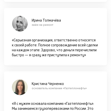
П
вс
в
сц
Ирина Толмачёва
п
заём на ремонт
за
кл
ч
«Серьезная организация, ответственно относятся
он
к своей работе. Полное сопровождение всей сделки
не
на каждом этапе. Здорово, что деньги перечислили
ок
быстро — я сразу же приступила к ремонту»
в
с
си
М
Кристина Черненко
п
основатель компании «Газтеплонефть»
д
п
«Я с мужем основала компанию «Газтеплонефть».
н
Мы занимаемся грузоперевозками по России. Это