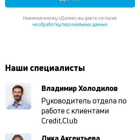
уд
кл
Ес
Нажимая кнопку «Далее», вы даете согласие
н
на обработку персональных данных
по
пе
м
п
со
д
Наши специалисты
и
по
ка
Владимир Холодилов
по
ш
Руководитель отдела по
на
од
работе с клиентами
н
с
Credit.Club
по
ни
Лика Аксентьева
пр