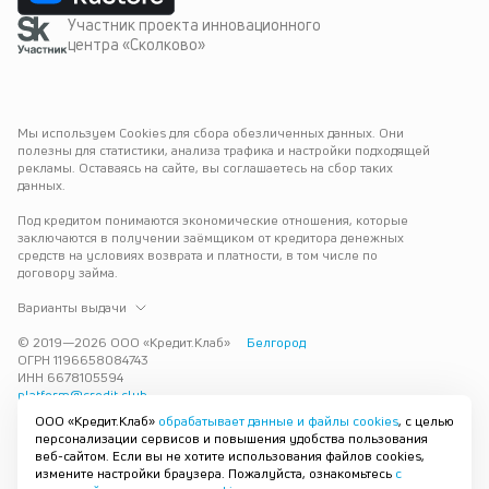
Участник проекта инновационного
центра «Сколково»
Мы используем Cookies для сбора обезличенных данных. Они 
полезны для статистики, анализа трафика и настройки подходящей 
рекламы. Оставаясь на сайте, вы соглашаетесь на сбор таких 
данных.
Под кредитом понимаются экономические отношения, которые 
заключаются в получении заёмщиком от кредитора денежных 
средств на условиях возврата и платности, в том числе по 
договору займа.
Варианты выдачи
© 2019—
2026
ООО «Кредит.Клаб»
Белгород
ОГРН 1196658084743
ИНН 6678105594
platform@credit.club
ООО «Кредит.Клаб»
обрабатывает данные и файлы cookies
, с целью
Кредит под залог недвижимости в Белгороде до 15 млн рублей — 
персонализации сервисов и повышения удобства пользования
срочно и без лишних справок. Получите деньги под залог 
веб-сайтом. Если вы не хотите использования файлов cookies,
квартиры с плохой кредитной историей с одобрением за 30 минут. 
измените настройки браузера. Пожалуйста, ознакомьтесь
с
Рассмотрим заявку и предложим наиболее подходящие условия 