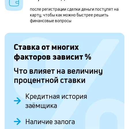
1
м
после регистрации сделки деньги поступят на
карту, чтобы как можно быстрее решить
н
финансовые вопросы
к
с
Ставка от
многих
а
п
факторов зависит
%
с
Что влияет на величину
б
процентной ставки
п
в
Кредитная история
о
заёмщика
б
и
Наличие залога