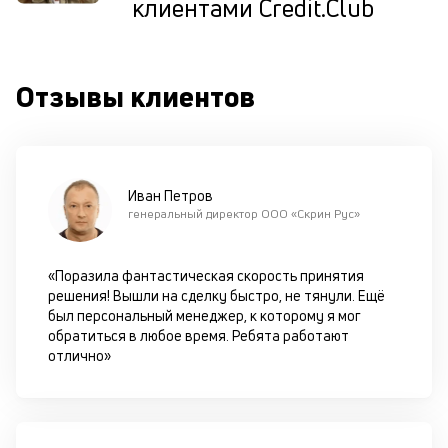
клиентами Credit.Club
ка
по
ш
на
Отзывы клиентов
од
н
су
П
Иван Петров
м
генеральный директор ООО «Скрин Рус»
к
у
«Поразила фантастическая скорость принятия
решения! Вышли на сделку быстро, не тянули. Ещё
д
был персональный менеджер, к которому я мог
к
обратиться в любое время. Ребята работают
отлично»
к
М
ис