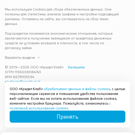
Мы используем Cookies для сбора обезличенных данных. Они 
полезны для статистики, анализа трафика и настройки подходящей 
рекламы. Оставаясь на сайте, вы соглашаетесь на сбор таких 
данных.
Под кредитом понимаются экономические отношения, которые 
заключаются в получении заёмщиком от кредитора денежных 
средств на условиях возврата и платности, в том числе по 
договору займа.
Варианты выдачи
© 2019—
2026
ООО «Кредит.Клаб»
Балашиха
ОГРН 1196658084743
ИНН 6678105594
platform@credit.club
ООО «Кредит.Клаб»
обрабатывает данные и файлы cookies
, с целью
Кредит под залог недвижимости в Балашихе до 15 млн рублей — 
персонализации сервисов и повышения удобства пользования
срочно и без лишних справок. Получите деньги под залог 
веб-сайтом. Если вы не хотите использования файлов cookies,
квартиры с плохой кредитной историей с одобрением за 30 минут. 
измените настройки браузера. Пожалуйста, ознакомьтесь
с
Рассмотрим заявку и предложим наиболее подходящие условия 
политикой использования cookies
.
под ваши возможности.
Принять
Карта сайта