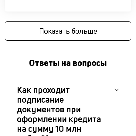
си
М
п
Показать больше
д
б
о
Ответы на вопросы
д
П
Как проходит
оц
за
подписание
с
на
документов при
бл
оформлении кредита
че
в
на сумму 10 млн
це