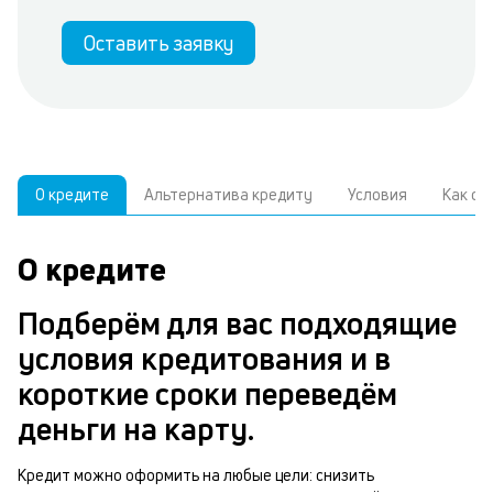
Оставить заявку
О кредите
Альтернатива кредиту
Условия
Как о
О кредите
У
С
а
р
Подберём для вас подходящие
п
з
условия кредитования и в
В
к
короткие сроки переведём
д
в
деньги на карту.
ч
б
м
Кредит можно оформить на любые цели: снизить