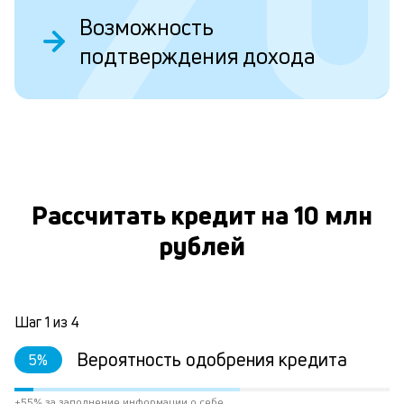
о
Возможность
Д
подтверждения дохода
у
в
д
н
О
н
а
Рассчитать кредит на 10 млн
п
рублей
н
л
к
Шаг
1
из
4
Вероятность одобрения кредита
5
%
Л
+55% за заполнение информации о себе