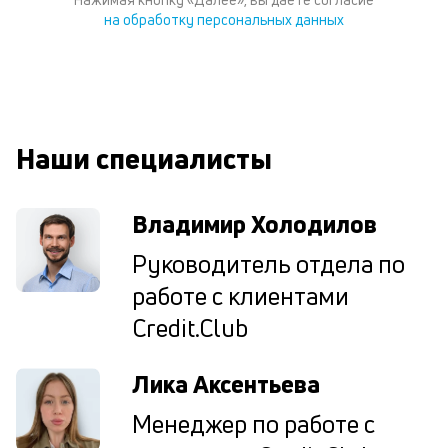
м
на обработку персональных данных
В
ко
ср
д
о
Наши специалисты
св
по
за
Владимир Холодилов
на
кр
Руководитель отдела по
в
Wh
работе с клиентами
Vi
ил
Credit.Club
Te
П
Лика Аксентьева
со
д
Менеджер по работе с
и
по