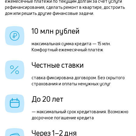
н
ежемесячные платежи по текущим долгам за счёт услуги
п
рефинансирования, сделать ремонт в квартире, достроить
1
б
дом или решить другие финансовые задачи.
и
р
10 млн рублей
к
к
максимальная сумма кредита — 15 млн.
Р
Комфортный ежемесячный платёж
о
п
Честные ставки
з
з
ставка фиксирована договором. Без скрытого
страхования и оплаты ненужных услуг
п
М
До 20 лет
п
— максимальный срок кредитования. Возможно
к
досрочное погашение кредита
д
Через 1–2 дня