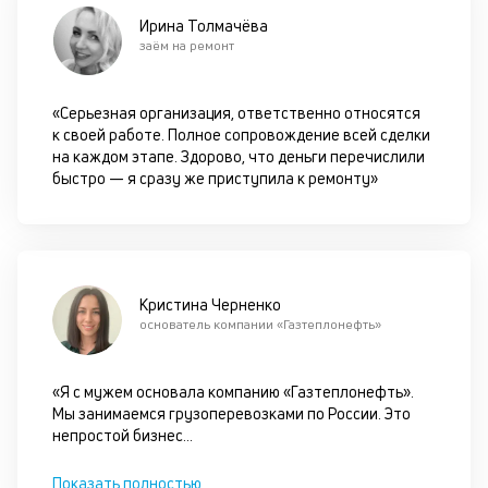
це
Ирина Толмачёва
по
заём на ремонт
пр
по
оп
«Серьезная организация, ответственно относятся
ва
к своей работе. Полное сопровождение всей сделки
кр
на каждом этапе. Здорово, что деньги перечислили
по
быстро — я сразу же приступила к ремонту»
че
ст
П
вс
в
сц
Кристина Черненко
п
основатель компании «Газтеплонефть»
кр
за
ч
«Я с мужем основала компанию «Газтеплонефть».
он
Мы занимаемся грузоперевозками по России. Это
не
непростой бизнес
...
ок
в
Показать полностью
с