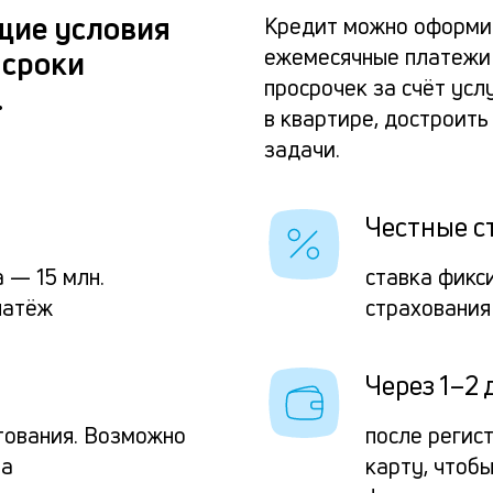
щие условия
Кредит можно оформит
ежемесячные платежи
 сроки
просрочек за счёт усл
.
в квартире, достроит
задачи.
Честные с
 — 15 млн.
ставка фикс
латёж
страхования
Через 1–2 
тования. Возможно
после регис
та
карту, чтоб