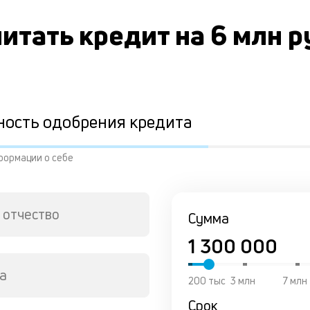
итать кредит на 6 млн 
ность одобрения кредита
формации о себе
 отчество
Сумма
а
200 тыс
3 млн
7 млн
Срок