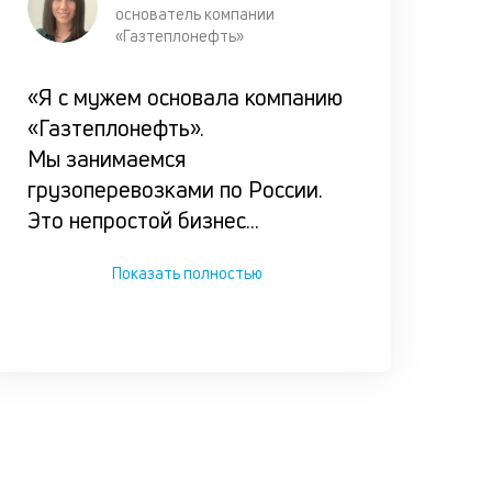
основатель компании
условия
«Газтеплонефть»
каждог
клиента
«Я с мужем основала компанию
«Газтеплонефть».
Мы испол
Мы занимаемся
ценностн
грузоперевозками по России.
подход п
Это непростой бизнес
...
подборе
оптималь
Показать полностью
варианта
кредитов
по честно
ставке.
Прорабат
все возм
сценарии