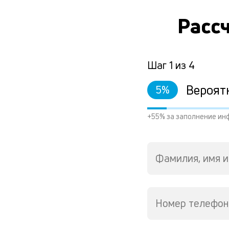
Рассч
Шаг
1
из
4
Вероят
5
%
+55% за заполнение ин
Фамилия, имя и
Номер телефон