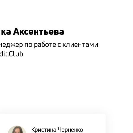
6000000
рублей. 
изучаем
ка Аксентьева
десятки
показате
еджер по работе с клиентами
составля
dit.Club
совокупн
отчёт, по
которому
выносим
решение.
Подбир
максим
Кристина Черненко
комфор