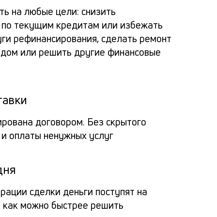
по
альт
расс
пога
ь на любые цели: снизить
зая
 по текущим кредитам или избежать
потр
заяв
Вносит
за
уги рефинансирования, сделать ремонт
кред
ь дом или решить другие финансовые
деньги
пол
Про
через
в
на 
Мо
мобил
банк
пол
тавки
прило
банка
кре
на
Заёмщи
Мини
ирована договором. Без скрытого
или
до
 и оплаты ненужных услуг
спис
6
Гражд
кассу
доку
15
РФ
О
креди
мил
дня
млн
Па
органи
Люба
— 
рубл
трации сделки деньги поступят на
на
креди
ил
ы как можно быстрее решить
истор
кар
фо