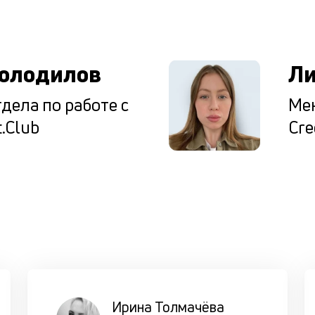
ы
олодилов
Ли
дела по работе с
Мен
.Club
Cre
Ирина Толмачёва