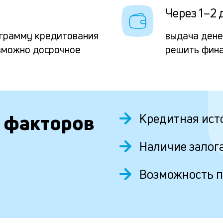
Через 1–2 
грамму кредитования
выдача дене
зможно досрочное
решить фина
 факторов
Кредитная ист
Наличие залог
Возможность 