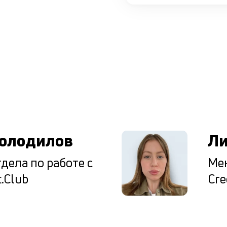
ы
олодилов
Ли
дела по работе с
Мен
.Club
Cre