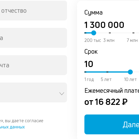
 отчество
Сумма
а
200 тыс
3 млн
7 млн
Срок
чта
1 год
5 лет
10 лет
Ежемесячный плат
от 16 822 ₽
», вы даете согласие
Дал
ьных данных