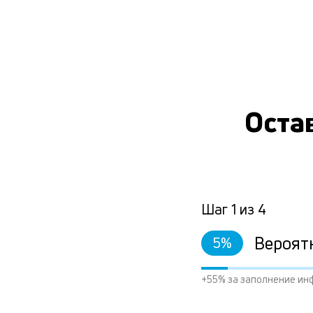
Остав
Шаг
1
из
4
Вероят
5
%
+55% за заполнение ин