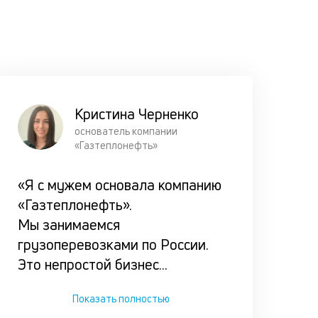
Прорабат
все возм
сценарии
погашени
займа
клиентом,
Кристина Черненко
чтобы он 
основатель компании
«Газтеплонефть»
оказался 
сложной
«Я с мужем основала компанию
ситуации.
«Газтеплонефть».
Мы занимаемся
грузоперевозками по России.
Это непростой бизнес
...
Показать полностью