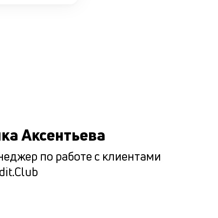
Подбир
максим
комфор
условия
каждог
клиента
Мы испол
ка Аксентьева
ценностн
еджер по работе с клиентами
подход п
dit.Club
подборе
оптималь
варианта
кредитова