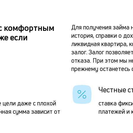
 с комфортным
Для получения займа 
история, справки о до
же если
ликвидная квартира, 
залог. Залог позволяе
отказа. При этом мы 
прежнему останетесь 
Честные с
е цели даже с плохой
ставка фикс
нная сумма зависит от
платежей и 