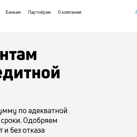
Банкам
Партнёрам
О компании
нтам
едитной
умму по адекватной
 сроки. Одобряем
 и без отказа