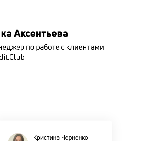
6000000
рублей. 
изучаем
ка Аксентьева
десятки
показате
еджер по работе с клиентами
составля
dit.Club
совокупн
отчёт, по
которому
выносим
решение.
Подбир
максим
Кристина Черненко
комфор