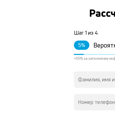
Рассч
Шаг
1
из
4
Вероят
5
%
+55% за заполнение ин
Фамилия, имя и
Номер телефон