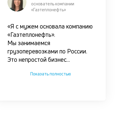
основатель компании
условия
«Газтеплонефть»
каждог
клиента
«Я с мужем основала компанию
«Газтеплонефть».
Мы испол
Мы занимаемся
ценностн
грузоперевозками по России.
подход п
Это непростой бизнес
...
подборе
оптималь
Показать полностью
варианта
кредитов
по честно
ставке.
Прорабат
все возм
сценарии