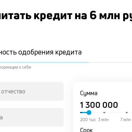
итать кредит на 6 млн 
ность одобрения кредита
формации о себе
 отчество
Сумма
а
200 тыс
3 млн
7 млн
Срок