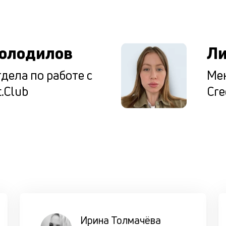
ы
олодилов
Ли
дела по работе с
Мен
.Club
Cre
Ирина Толмачёва