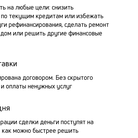
по
альт
расс
пога
ь на любые цели: снизить
зая
 по текущим кредитам или избежать
потр
заяв
Вносит
за
уги рефинансирования, сделать ремонт
кред
ь дом или решить другие финансовые
деньги
пол
Про
через
в
на 
Мо
мобил
банк
пол
тавки
прило
банка
кре
на
Заёмщи
Мини
ирована договором. Без скрытого
или
до
 и оплаты ненужных услуг
спис
6
Гражд
кассу
доку
15
РФ
О
креди
мил
дня
млн
Па
органи
Люба
— 
рубл
трации сделки деньги поступят на
на
креди
ил
ы как можно быстрее решить
истор
кар
фо