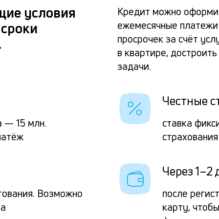
щие условия
Кредит можно оформит
ежемесячные платежи
 сроки
просрочек за счёт усл
.
в квартире, достроит
задачи.
Честные с
 — 15 млн.
ставка фикс
латёж
страхования
Через 1–2 
тования. Возможно
после регис
та
карту, чтоб