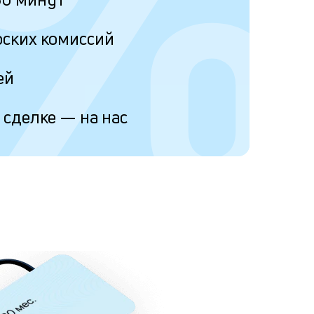
%
рских комиссий
ей
 сделке — на нас