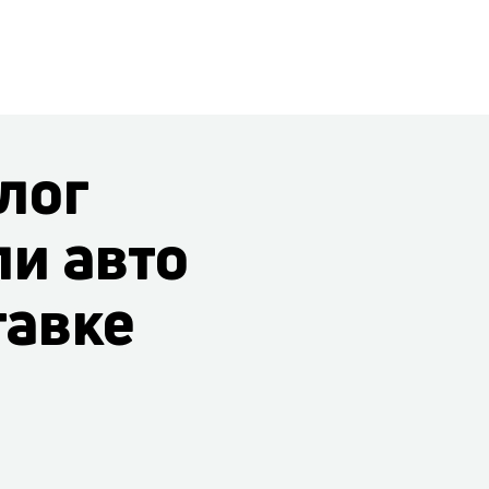
лог
ли авто
тавке