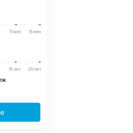
11 млн
15 млн
15 лет
20 лет
еж
ее