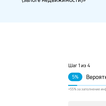
Шаг
1
из
4
Вероят
5
%
+55% за заполнение ин