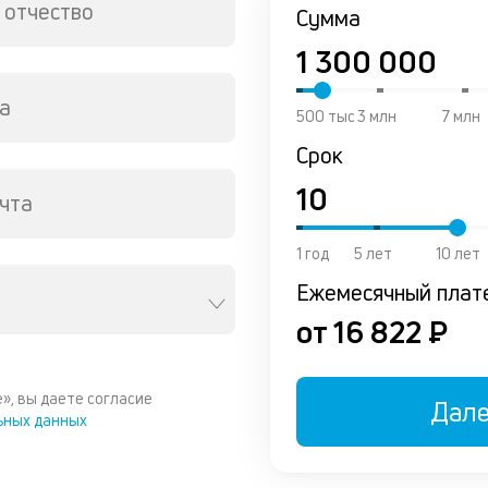
 отчество
Сумма
а
500 тыс
3 млн
7 млн
Срок
чта
1 год
5 лет
10 лет
Ежемесячный плат
от 16 822 ₽
», вы даете согласие
Дал
ьных данных