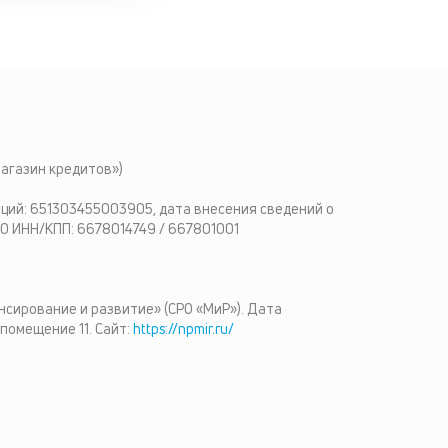
агазин кредитов»)
ций: 651303455003905, дата внесения сведений о
0 ИНН/КПП: 6678014749 / 667801001
ирование и развитие» (СРО «МиР»). Дата
 помещение 11. Сайт:
https://npmir.ru/