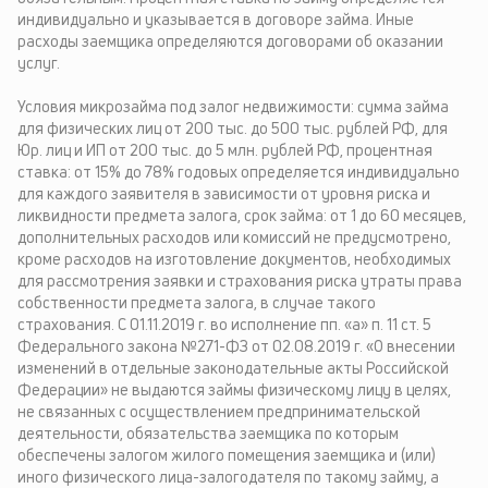
индивидуально и указывается в договоре займа. Иные
расходы заемщика определяются договорами об оказании
услуг.
Условия микрозайма под залог недвижимости: сумма займа
для физических лиц от 200 тыс. до 500 тыс. рублей РФ, для
Юр. лиц и ИП от 200 тыс. до 5 млн. рублей РФ, процентная
ставка: от 15% до 78% годовых определяется индивидуально
для каждого заявителя в зависимости от уровня риска и
ликвидности предмета залога, срок займа: от 1 до 60 месяцев,
дополнительных расходов или комиссий не предусмотрено,
кроме расходов на изготовление документов, необходимых
для рассмотрения заявки и страхования риска утраты права
собственности предмета залога, в случае такого
страхования. С 01.11.2019 г. во исполнение пп. «а» п. 11 ст. 5
Федерального закона №271-ФЗ от 02.08.2019 г. «О внесении
изменений в отдельные законодательные акты Российской
Федерации» не выдаются займы физическому лицу в целях,
не связанных с осуществлением предпринимательской
деятельности, обязательства заемщика по которым
обеспечены залогом жилого помещения заемщика и (или)
иного физического лица-залогодателя по такому займу, а