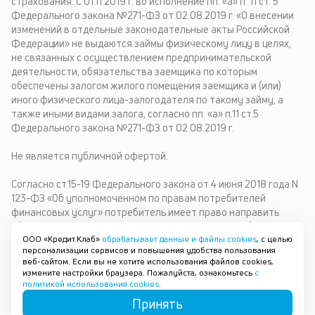
страхования. С 01.11.2019 г. во исполнение пп. «а» п. 11 ст. 5
Федерального закона №271-ФЗ от 02.08.2019 г. «О внесении
изменений в отдельные законодательные акты Российской
Федерации» не выдаются займы физическому лицу в целях,
не связанных с осуществлением предпринимательской
деятельности, обязательства заемщика по которым
обеспечены залогом жилого помещения заемщика и (или)
иного физического лица-залогодателя по такому займу, а
также иными видами залога, согласно пп. «а» п.11 ст.5
Федерального закона №271-ФЗ от 02.08.2019 г.
Не является публичной офертой.
Согласно ст.15-19 Федерального закона от 4 июня 2018 года N
123-ФЗ «Об уполномоченном по правам потребителей
финансовых услуг» потребитель имеет право направить
обращение финансовому уполномоченному. Служба
ООО «Кредит.Клаб»
обрабатывает данные и файлы cookies
, с целью
обеспечения деятельности финансового уполномоченного:
персонализации сервисов и повышения удобства пользования
119017, г. Москва, Старомонетный переулок, дом 3, почтовый
веб-сайтом. Если вы не хотите использования файлов cookies,
адрес службы обеспечения деятельности финансового
измените настройки браузера. Пожалуйста, ознакомьтесь
с
уполномоченного: 119017, г. Москва, Старомонетный переулок,
политикой использования cookies
.
дом 3, получатель АНО «СОДФУ», тел. 8 (800) 200-00-10,
Принять
www.finombudsman.ru