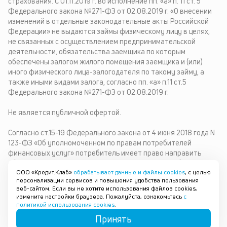
страхования. С 01.11.2019 г. во исполнение пп. «а» п. 11 ст. 5
Федерального закона №271-ФЗ от 02.08.2019 г. «О внесении
изменений в отдельные законодательные акты Российской
Федерации» не выдаются займы физическому лицу в целях,
не связанных с осуществлением предпринимательской
деятельности, обязательства заемщика по которым
обеспечены залогом жилого помещения заемщика и (или)
иного физического лица-залогодателя по такому займу, а
также иными видами залога, согласно пп. «а» п.11 ст.5
Федерального закона №271-ФЗ от 02.08.2019 г.
Не является публичной офертой.
Согласно ст.15-19 Федерального закона от 4 июня 2018 года N
123-ФЗ «Об уполномоченном по правам потребителей
финансовых услуг» потребитель имеет право направить
обращение финансовому уполномоченному. Служба
ООО «Кредит.Клаб»
обрабатывает данные и файлы cookies
, с целью
обеспечения деятельности финансового уполномоченного:
персонализации сервисов и повышения удобства пользования
119017, г. Москва, Старомонетный переулок, дом 3, почтовый
веб-сайтом. Если вы не хотите использования файлов cookies,
адрес службы обеспечения деятельности финансового
измените настройки браузера. Пожалуйста, ознакомьтесь
с
уполномоченного: 119017, г. Москва, Старомонетный переулок,
политикой использования cookies
.
дом 3, получатель АНО «СОДФУ», тел. 8 (800) 200-00-10,
Принять
www.finombudsman.ru