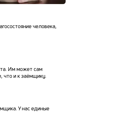
агосостояние человека,
ита. Им может сам
 что и к заёмщику.
ёмщика. У нас единые