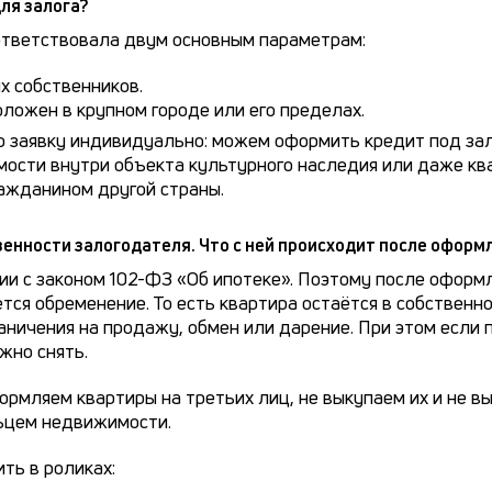
ля залога?
ответствовала двум основным параметрам:
х собственников.
оложен в крупном городе или его пределах.
заявку индивидуально: можем оформить кредит под зал
ости внутри объекта культурного наследия или даже ква
ражданином другой страны.
венности залогодателя. Что с ней происходит после оформ
ии с законом 102-ФЗ «Об ипотеке». Поэтому после оформ
я обременение. То есть квартира остаётся в собственно
ничения на продажу, обмен или дарение. При этом если 
жно снять.
ормляем квартиры на третьих лиц, не выкупаем их и не 
ьцем недвижимости.
ть в роликах: